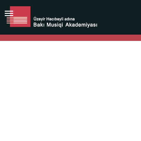
Bütün bunlara görə Üzeyir Hacıbəyovun yaradıcılığı
Azərbaycan xalqının milli sərvətidir.
Üzeyir Hacıbəyov şəxsiyyəti Azərbaycan xalqının iftixarı,
bizim milli iftixarımızdır.
Heydər Əliyev