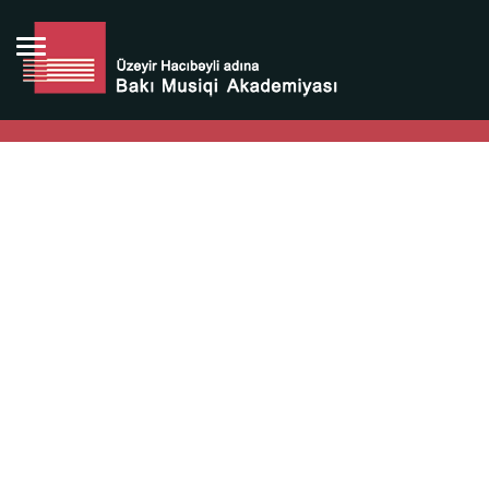
Bütün bunlara görə Üzeyir Hacıbəyovun yaradıcılığı
Azərbaycan xalqının milli sərvətidir.
Üzeyir Hacıbəyov şəxsiyyəti Azərbaycan xalqının iftixarı,
bizim milli iftixarımızdır.
Heydər Əliyev