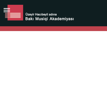
Bütün bunlara görə Üzeyir Hacıbəyovun yaradıcılığı
Azərbaycan xalqının milli sərvətidir.
Üzeyir Hacıbəyov şəxsiyyəti Azərbaycan xalqının iftixarı,
bizim milli iftixarımızdır.
Heydər Əliyev