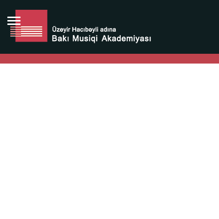
Bütün bunlara görə Üzeyir Hacıbəyovun yaradıcılığı
Azərbaycan xalqının milli sərvətidir.
Üzeyir Hacıbəyov şəxsiyyəti Azərbaycan xalqının iftixarı,
bizim milli iftixarımızdır.
Heydər Əliyev