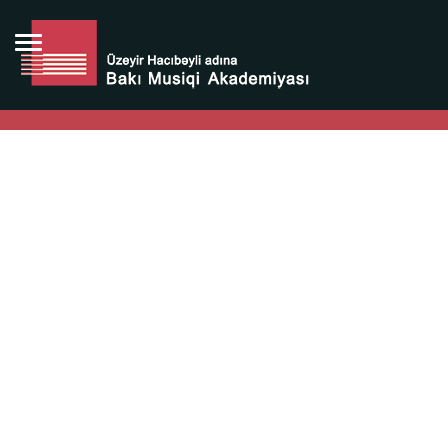
Bütün bunlara görə Üzeyir Hacıbəyovun yaradıcılığı
Azərbaycan xalqının milli sərvətidir.
Üzeyir Hacıbəyov şəxsiyyəti Azərbaycan xalqının iftixarı,
bizim milli iftixarımızdır.
Heydər Əliyev