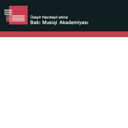
Bütün bunlara görə Üzeyir Hacıbəyovun yaradıcılığı
Azərbaycan xalqının milli sərvətidir.
Üzeyir Hacıbəyov şəxsiyyəti Azərbaycan xalqının iftixarı,
bizim milli iftixarımızdır.
Heydər Əliyev