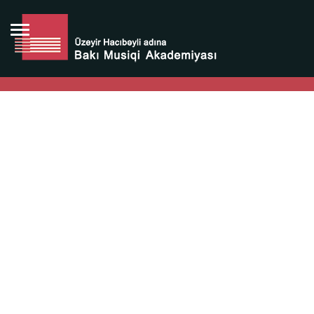
Bütün bunlara görə Üzeyir Hacıbəyovun yaradıcılığı
Azərbaycan xalqının milli sərvətidir.
Üzeyir Hacıbəyov şəxsiyyəti Azərbaycan xalqının iftixarı,
bizim milli iftixarımızdır.
Heydər Əliyev