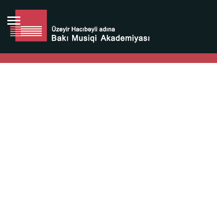
Bütün bunlara görə Üzeyir Hacıbəyovun yaradıcılığı
Azərbaycan xalqının milli sərvətidir.
Üzeyir Hacıbəyov şəxsiyyəti Azərbaycan xalqının iftixarı,
bizim milli iftixarımızdır.
Heydər Əliyev