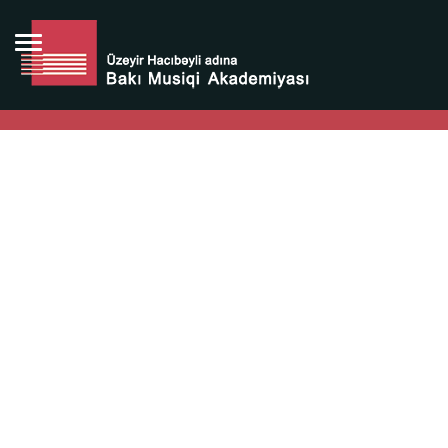
Bütün bunlara görə Üzeyir Hacıbəyovun yaradıcılığı
Azərbaycan xalqının milli sərvətidir.
Üzeyir Hacıbəyov şəxsiyyəti Azərbaycan xalqının iftixarı,
bizim milli iftixarımızdır.
Heydər Əliyev