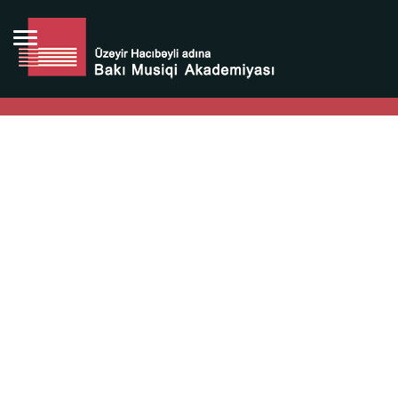
Bütün bunlara görə Üzeyir Hacıbəyovun yaradıcılığı
Azərbaycan xalqının milli sərvətidir.
Üzeyir Hacıbəyov şəxsiyyəti Azərbaycan xalqının iftixarı,
bizim milli iftixarımızdır.
Heydər Əliyev