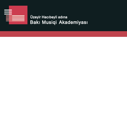
Bütün bunlara görə Üzeyir Hacıbəyovun yaradıcılığı
Azərbaycan xalqının milli sərvətidir.
Üzeyir Hacıbəyov şəxsiyyəti Azərbaycan xalqının iftixarı,
bizim milli iftixarımızdır.
Heydər Əliyev