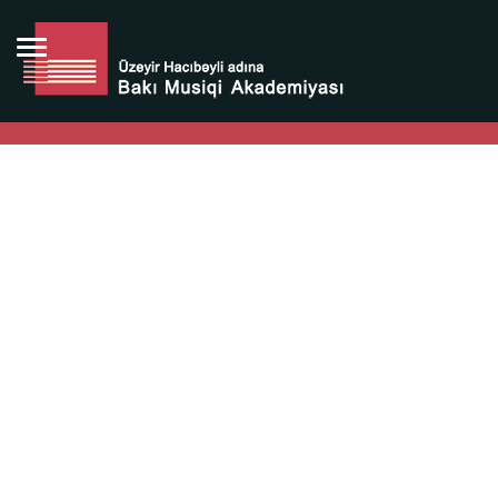
Bütün bunlara görə Üzeyir Hacıbəyovun yaradıcılığı
Azərbaycan xalqının milli sərvətidir.
Üzeyir Hacıbəyov şəxsiyyəti Azərbaycan xalqının iftixarı,
bizim milli iftixarımızdır.
Heydər Əliyev