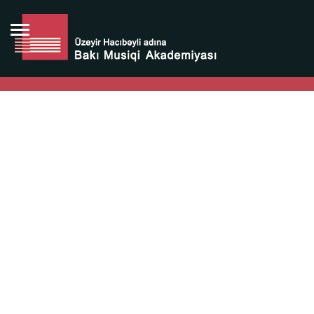
Bütün bunlara görə Üzeyir Hacıbəyovun yaradıcılığı
Azərbaycan xalqının milli sərvətidir.
Üzeyir Hacıbəyov şəxsiyyəti Azərbaycan xalqının iftixarı,
bizim milli iftixarımızdır.
Heydər Əliyev