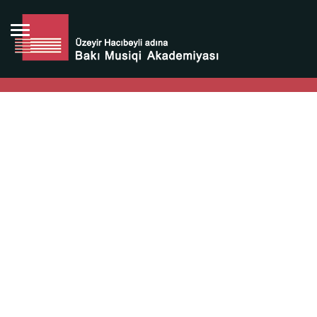
Bütün bunlara görə Üzeyir Hacıbəyovun yaradıcılığı
Azərbaycan xalqının milli sərvətidir.
Üzeyir Hacıbəyov şəxsiyyəti Azərbaycan xalqının iftixarı,
bizim milli iftixarımızdır.
Heydər Əliyev