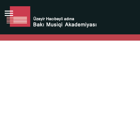
Bütün bunlara görə Üzeyir Hacıbəyovun yaradıcılığı
Azərbaycan xalqının milli sərvətidir.
Üzeyir Hacıbəyov şəxsiyyəti Azərbaycan xalqının iftixarı,
bizim milli iftixarımızdır.
Heydər Əliyev