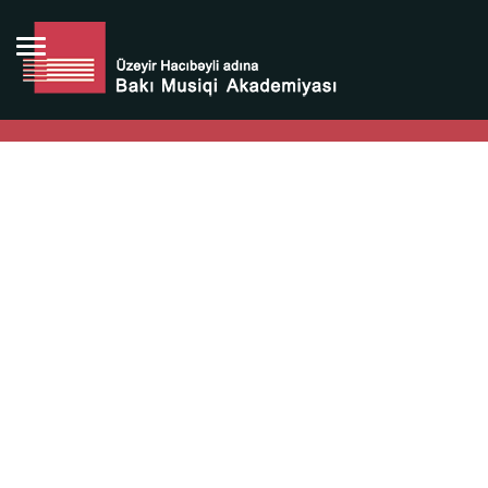
Bütün bunlara görə Üzeyir Hacıbəyovun yaradıcılığı
Azərbaycan xalqının milli sərvətidir.
Üzeyir Hacıbəyov şəxsiyyəti Azərbaycan xalqının iftixarı,
bizim milli iftixarımızdır.
Heydər Əliyev