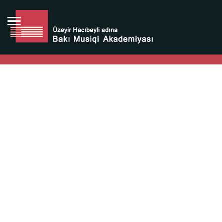
Bütün bunlara görə Üzeyir Hacıbəyovun yaradıcılığı
Azərbaycan xalqının milli sərvətidir.
Üzeyir Hacıbəyov şəxsiyyəti Azərbaycan xalqının iftixarı,
bizim milli iftixarımızdır.
Heydər Əliyev