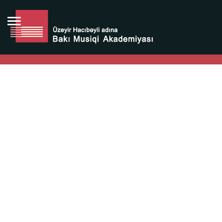
Bütün bunlara görə Üzeyir Hacıbəyovun yaradıcılığı
Azərbaycan xalqının milli sərvətidir.
Üzeyir Hacıbəyov şəxsiyyəti Azərbaycan xalqının iftixarı,
bizim milli iftixarımızdır.
Heydər Əliyev