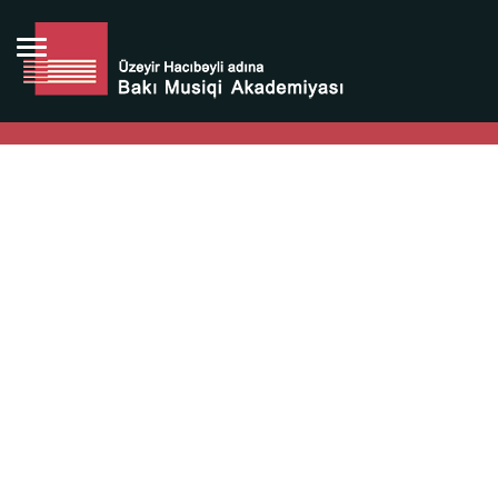
Bütün bunlara görə Üzeyir Hacıbəyovun yaradıcılığı
Azərbaycan xalqının milli sərvətidir.
Üzeyir Hacıbəyov şəxsiyyəti Azərbaycan xalqının iftixarı,
bizim milli iftixarımızdır.
Heydər Əliyev