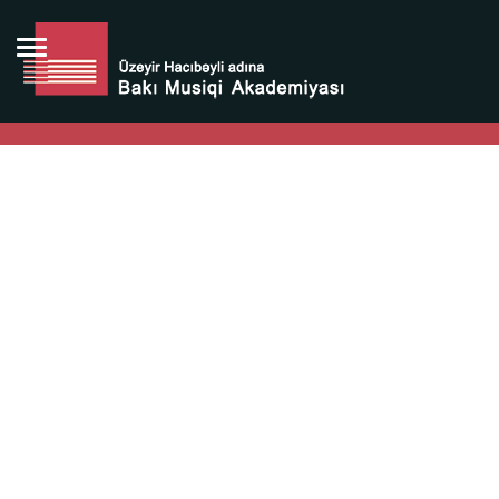
Bütün bunlara görə Üzeyir Hacıbəyovun yaradıcılığı
Azərbaycan xalqının milli sərvətidir.
Üzeyir Hacıbəyov şəxsiyyəti Azərbaycan xalqının iftixarı,
bizim milli iftixarımızdır.
Heydər Əliyev