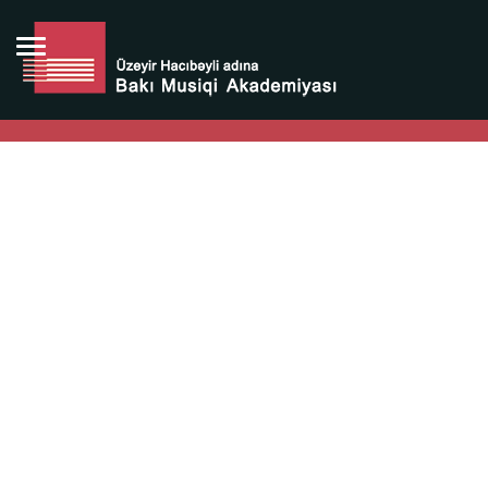
Bütün bunlara görə Üzeyir Hacıbəyovun yaradıcılığı
Azərbaycan xalqının milli sərvətidir.
Üzeyir Hacıbəyov şəxsiyyəti Azərbaycan xalqının iftixarı,
bizim milli iftixarımızdır.
Heydər Əliyev