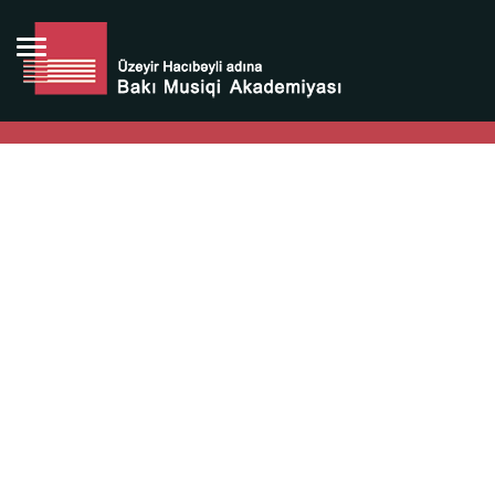
Bütün bunlara görə Üzeyir Hacıbəyovun yaradıcılığı
Azərbaycan xalqının milli sərvətidir.
Üzeyir Hacıbəyov şəxsiyyəti Azərbaycan xalqının iftixarı,
bizim milli iftixarımızdır.
Heydər Əliyev