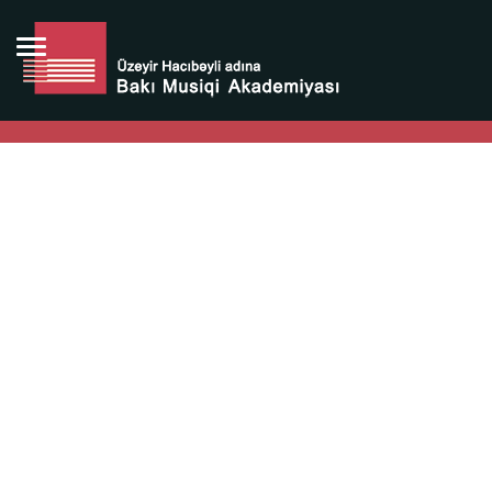
Bütün bunlara görə Üzeyir Hacıbəyovun yaradıcılığı
Azərbaycan xalqının milli sərvətidir.
Üzeyir Hacıbəyov şəxsiyyəti Azərbaycan xalqının iftixarı,
bizim milli iftixarımızdır.
Heydər Əliyev