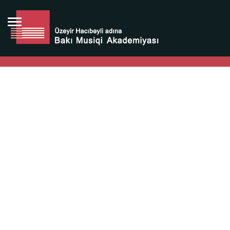
Bütün bunlara görə Üzeyir Hacıbəyovun yaradıcılığı
Azərbaycan xalqının milli sərvətidir.
Üzeyir Hacıbəyov şəxsiyyəti Azərbaycan xalqının iftixarı,
bizim milli iftixarımızdır.
Heydər Əliyev