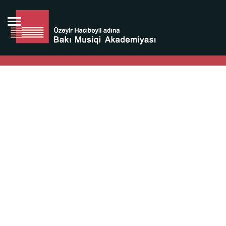
Bütün bunlara görə Üzeyir Hacıbəyovun yaradıcılığı
Azərbaycan xalqının milli sərvətidir.
Üzeyir Hacıbəyov şəxsiyyəti Azərbaycan xalqının iftixarı,
bizim milli iftixarımızdır.
Heydər Əliyev