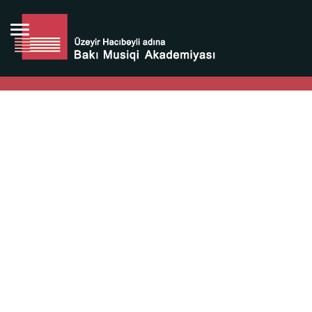
Bütün bunlara görə Üzeyir Hacıbəyovun yaradıcılığı
Azərbaycan xalqının milli sərvətidir.
Üzeyir Hacıbəyov şəxsiyyəti Azərbaycan xalqının iftixarı,
bizim milli iftixarımızdır.
Heydər Əliyev