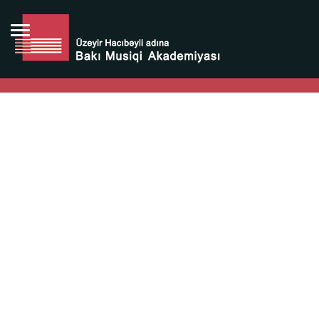
Bütün bunlara görə Üzeyir Hacıbəyovun yaradıcılığı
Azərbaycan xalqının milli sərvətidir.
Üzeyir Hacıbəyov şəxsiyyəti Azərbaycan xalqının iftixarı,
bizim milli iftixarımızdır.
Heydər Əliyev