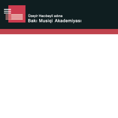
Bütün bunlara görə Üzeyir Hacıbəyovun yaradıcılığı
Azərbaycan xalqının milli sərvətidir.
Üzeyir Hacıbəyov şəxsiyyəti Azərbaycan xalqının iftixarı,
bizim milli iftixarımızdır.
Heydər Əliyev