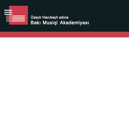
Bütün bunlara görə Üzeyir Hacıbəyovun yaradıcılığı
Azərbaycan xalqının milli sərvətidir.
Üzeyir Hacıbəyov şəxsiyyəti Azərbaycan xalqının iftixarı,
bizim milli iftixarımızdır.
Heydər Əliyev