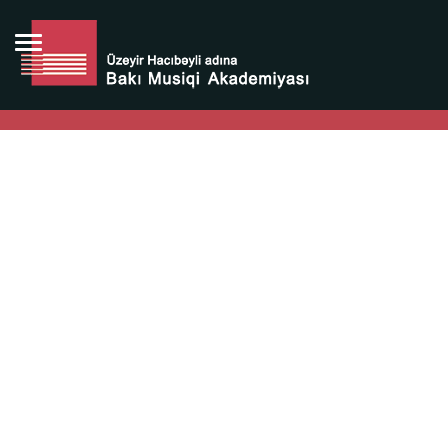
Bütün bunlara görə Üzeyir Hacıbəyovun yaradıcılığı
Azərbaycan xalqının milli sərvətidir.
Üzeyir Hacıbəyov şəxsiyyəti Azərbaycan xalqının iftixarı,
bizim milli iftixarımızdır.
Heydər Əliyev