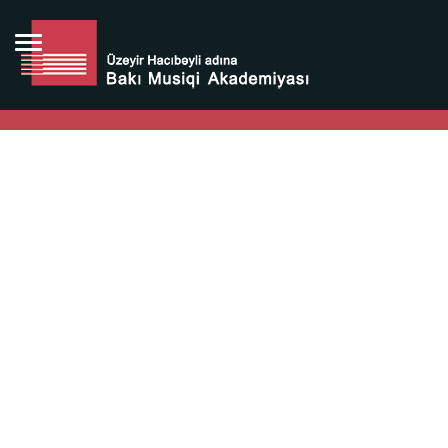
Bütün bunlara görə Üzeyir Hacıbəyovun yaradıcılığı
Azərbaycan xalqının milli sərvətidir.
Üzeyir Hacıbəyov şəxsiyyəti Azərbaycan xalqının iftixarı,
bizim milli iftixarımızdır.
Heydər Əliyev