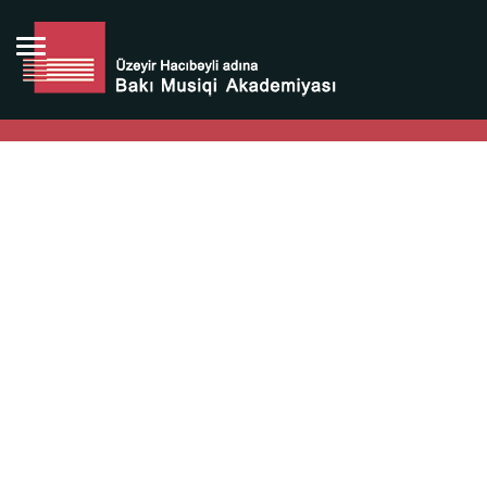
Bütün bunlara görə Üzeyir Hacıbəyovun yaradıcılığı
Azərbaycan xalqının milli sərvətidir.
Üzeyir Hacıbəyov şəxsiyyəti Azərbaycan xalqının iftixarı,
bizim milli iftixarımızdır.
Heydər Əliyev