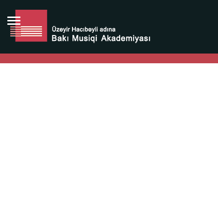
Bütün bunlara görə Üzeyir Hacıbəyovun yaradıcılığı
Azərbaycan xalqının milli sərvətidir.
Üzeyir Hacıbəyov şəxsiyyəti Azərbaycan xalqının iftixarı,
bizim milli iftixarımızdır.
Heydər Əliyev