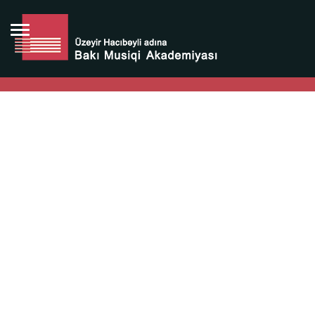
Bütün bunlara görə Üzeyir Hacıbəyovun yaradıcılığı
Azərbaycan xalqının milli sərvətidir.
Üzeyir Hacıbəyov şəxsiyyəti Azərbaycan xalqının iftixarı,
bizim milli iftixarımızdır.
Heydər Əliyev