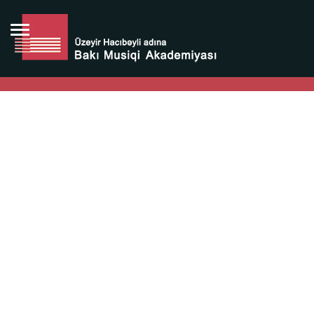
Bütün bunlara görə Üzeyir Hacıbəyovun yaradıcılığı
Azərbaycan xalqının milli sərvətidir.
Üzeyir Hacıbəyov şəxsiyyəti Azərbaycan xalqının iftixarı,
bizim milli iftixarımızdır.
Heydər Əliyev