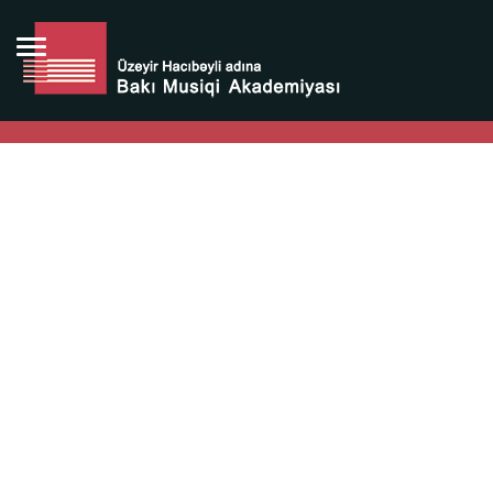
Bütün bunlara görə Üzeyir Hacıbəyovun yaradıcılığı
Azərbaycan xalqının milli sərvətidir.
Üzeyir Hacıbəyov şəxsiyyəti Azərbaycan xalqının iftixarı,
bizim milli iftixarımızdır.
Heydər Əliyev