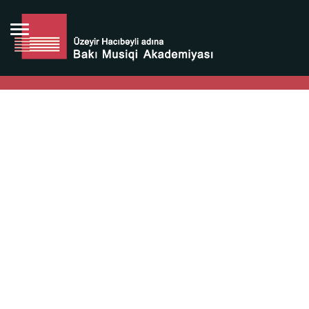
Bütün bunlara görə Üzeyir Hacıbəyovun yaradıcılığı
Azərbaycan xalqının milli sərvətidir.
Üzeyir Hacıbəyov şəxsiyyəti Azərbaycan xalqının iftixarı,
bizim milli iftixarımızdır.
Heydər Əliyev