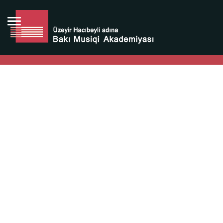
Bütün bunlara görə Üzeyir Hacıbəyovun yaradıcılığı
Azərbaycan xalqının milli sərvətidir.
Üzeyir Hacıbəyov şəxsiyyəti Azərbaycan xalqının iftixarı,
bizim milli iftixarımızdır.
Heydər Əliyev