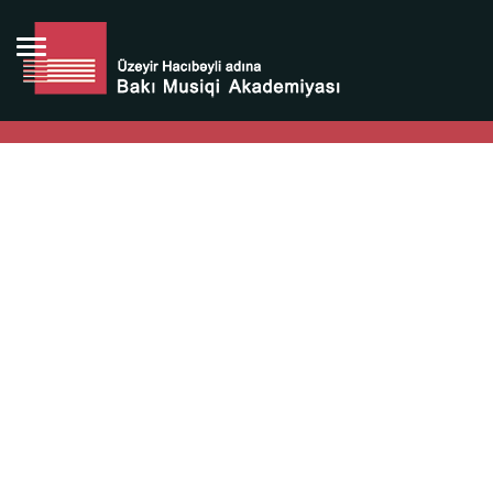
Bütün bunlara görə Üzeyir Hacıbəyovun yaradıcılığı
Azərbaycan xalqının milli sərvətidir.
Üzeyir Hacıbəyov şəxsiyyəti Azərbaycan xalqının iftixarı,
bizim milli iftixarımızdır.
Heydər Əliyev