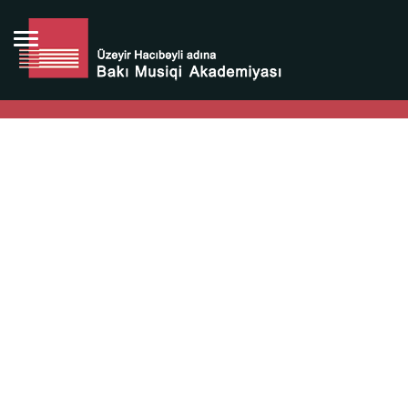
Bütün bunlara görə Üzeyir Hacıbəyovun yaradıcılığı
Azərbaycan xalqının milli sərvətidir.
Üzeyir Hacıbəyov şəxsiyyəti Azərbaycan xalqının iftixarı,
bizim milli iftixarımızdır.
Heydər Əliyev