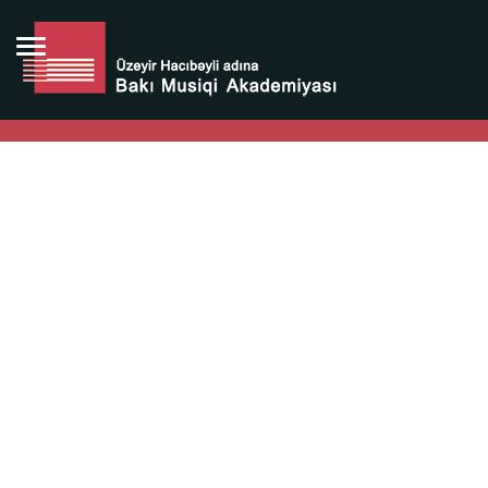
Bütün bunlara görə Üzeyir Hacıbəyovun yaradıcılığı
Azərbaycan xalqının milli sərvətidir.
Üzeyir Hacıbəyov şəxsiyyəti Azərbaycan xalqının iftixarı,
bizim milli iftixarımızdır.
Heydər Əliyev