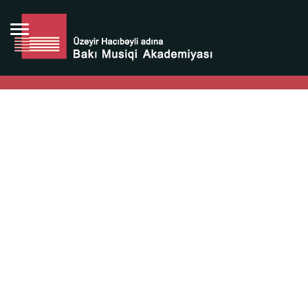
Bütün bunlara görə Üzeyir Hacıbəyovun yaradıcılığı
Azərbaycan xalqının milli sərvətidir.
Üzeyir Hacıbəyov şəxsiyyəti Azərbaycan xalqının iftixarı,
bizim milli iftixarımızdır.
Heydər Əliyev