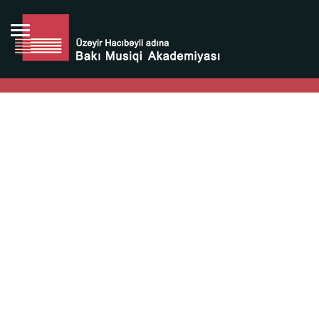
Bütün bunlara görə Üzeyir Hacıbəyovun yaradıcılığı
Azərbaycan xalqının milli sərvətidir.
Üzeyir Hacıbəyov şəxsiyyəti Azərbaycan xalqının iftixarı,
bizim milli iftixarımızdır.
Heydər Əliyev