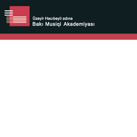
Bütün bunlara görə Üzeyir Hacıbəyovun yaradıcılığı
Azərbaycan xalqının milli sərvətidir.
Üzeyir Hacıbəyov şəxsiyyəti Azərbaycan xalqının iftixarı,
bizim milli iftixarımızdır.
Heydər Əliyev