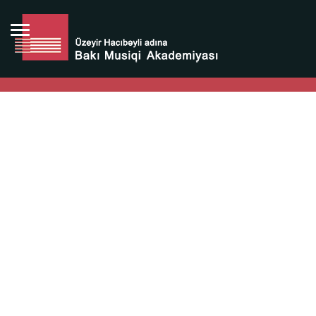
Bütün bunlara görə Üzeyir Hacıbəyovun yaradıcılığı
Azərbaycan xalqının milli sərvətidir.
Üzeyir Hacıbəyov şəxsiyyəti Azərbaycan xalqının iftixarı,
bizim milli iftixarımızdır.
Heydər Əliyev