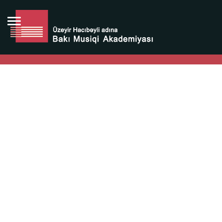
Bütün bunlara görə Üzeyir Hacıbəyovun yaradıcılığı
Azərbaycan xalqının milli sərvətidir.
Üzeyir Hacıbəyov şəxsiyyəti Azərbaycan xalqının iftixarı,
bizim milli iftixarımızdır.
Heydər Əliyev