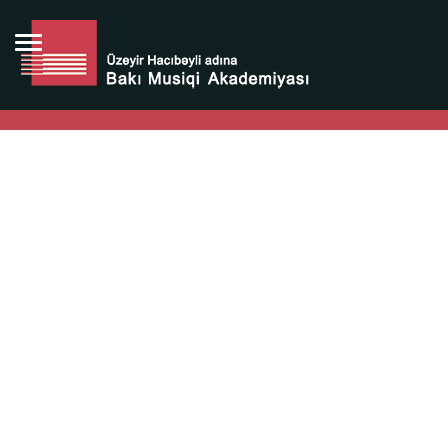
Bütün bunlara görə Üzeyir Hacıbəyovun yaradıcılığı
Azərbaycan xalqının milli sərvətidir.
Üzeyir Hacıbəyov şəxsiyyəti Azərbaycan xalqının iftixarı,
bizim milli iftixarımızdır.
Heydər Əliyev