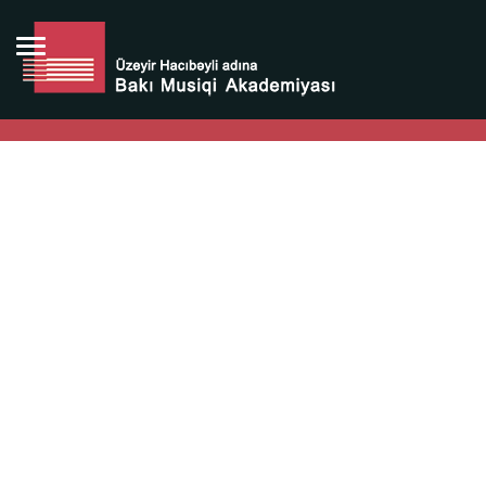
Bütün bunlara görə Üzeyir Hacıbəyovun yaradıcılığı
Azərbaycan xalqının milli sərvətidir.
Üzeyir Hacıbəyov şəxsiyyəti Azərbaycan xalqının iftixarı,
bizim milli iftixarımızdır.
Heydər Əliyev