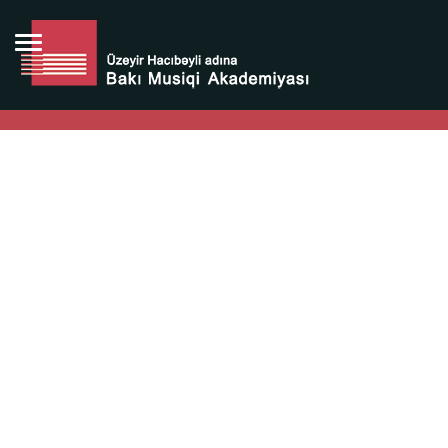
Bütün bunlara görə Üzeyir Hacıbəyovun yaradıcılığı
Azərbaycan xalqının milli sərvətidir.
Üzeyir Hacıbəyov şəxsiyyəti Azərbaycan xalqının iftixarı,
bizim milli iftixarımızdır.
Heydər Əliyev