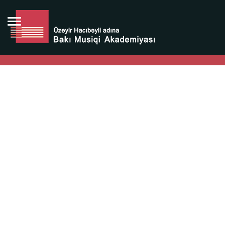
Bütün bunlara görə Üzeyir Hacıbəyovun yaradıcılığı
Azərbaycan xalqının milli sərvətidir.
Üzeyir Hacıbəyov şəxsiyyəti Azərbaycan xalqının iftixarı,
bizim milli iftixarımızdır.
Heydər Əliyev